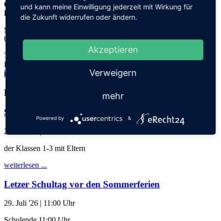
Grundschule an der
und kann meine Einwilligung jederzeit mit Wirkung für
Elisabeth-von-Thadden-Schule
die Zukunft widerrufen oder ändern.
Steinhofweg 95
69123 Heidelberg
Akzeptieren
Tel.: 06221 73922-0
Fax: 06221 73922-11
Verweigern
info@thadden-grundschule.de
Kalender
mehr
Schuljahresabschlussgottesdienst
Powered by
&
28. Juli '26
| 17:30 Uhr
der Klassen 1-3 mit Eltern
weiterlesen ...
Letzer Schultag vor den Sommerferien
29. Juli '26
| 11:00 Uhr
Schulende 11:00 Uhr