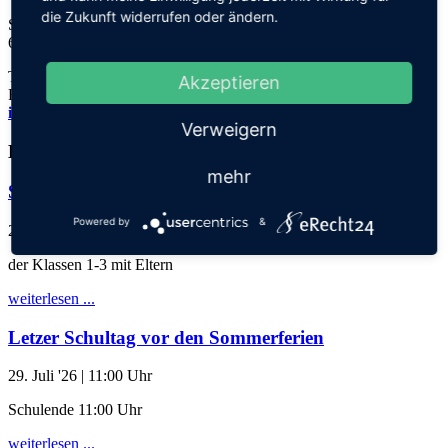
die Zukunft widerrufen oder ändern.
Steinhofweg 95
69123 Heidelberg
Tel.: 06221 73922-0
Akzeptieren
Fax: 06221 73922-11
info@thadden-grundschule.de
Verweigern
Kalender
mehr
Schuljahresabschlussgottesdienst
Powered by
&
28. Juli '26
| 17:30 Uhr
der Klassen 1-3 mit Eltern
weiterlesen ...
Letzer Schultag vor den Sommerferien
29. Juli '26
| 11:00 Uhr
Schulende 11:00 Uhr
weiterlesen ...