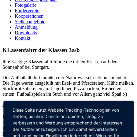
Fotogalerie
Förderverein
Kooperationen
Stellenangebote
Anmeldung
Downloads
Kontakt
KLassenfahrt der Klassen 3a/b
Ihre 3-tägige Klassenfahrt führte die dritten Klassen auf den
Sonnenhof bei Stuttgart.
Der Aufenthalt dort inmitten der Natur war sehr erlebnisorientiert.
Die Tage waren ausgefüllt mit Esel- und Pferdereiten, Kühe melken,
Stockbrot zubereiten am Lagerfeuer, Pizza backen, Erdbeeren
ernten, Fußballspielen im Stroh und vor Allem ganz viel Spaß ;-)
zurück zu allen aktuellen Meldungen
Diese Seite nutzt Website Tracking-Technologien von
Dritten, um ihre Dienste anzubieten, stetig zu
Kontakt
verbessern und Werbung entsprechend der Interessen
Grundschule an der
der Nutzer anzuzeigen. Ich bin damit einverstanden
Elisabeth-von-Thadden-Schule
und kann meine Einwilligung jederzeit mit Wirkung für