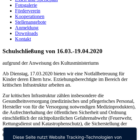
Fotogalerie
Förderverein
Kooperationen
Stellenangebote
Anmeldung
Downloads
Kontakt
Schulschließung von 16.03.-19.04.2020
aufgrund der Anweisung des Kultusministeriums
Ab Dienstag, 17.03.2020 bieten wir eine Notfallbetreuung
für
Kinder deren
Eltern bzw.
Erziehungsberechtigte im Bereich der
kritischen
Infrastruktur arbeiten an.
Zur kritischen Infrastruktur
zählen insbesondere die
Gesundheitsversorgung (mediz
i
nisches und pflegerisches Perso
nal,
Hersteller von für die Versorgung notwendigen
Medizinprodukten),
die Aufrechterhaltung
der öffentlichen Sicherheit und Ordnung
einschließlich der nichtpolizeilichen Ge
fahrenabwehr
(Feuerwehr,
Rettungsdienst
und Katastrophenschutz), die Sicherstellung der
öffentlichen Infrastruktur (Teleko
m
munikation, Energie, Wasser,
ÖPNV, Entsorgung)
sowie die Lebensmittelbranche.
Diese Seite nutzt Website Tracking-Technologien von