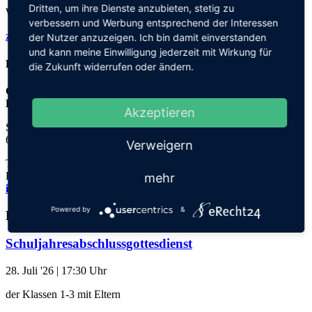
Dritten, um ihre Dienste anzubieten, stetig zu
Weitere Infos hierzu erhalten Sie per E-Mail.
verbessern und Werbung entsprechend der Interessen
zurück zu allen aktuellen Meldungen
der Nutzer anzuzeigen. Ich bin damit einverstanden
und kann meine Einwilligung jederzeit mit Wirkung für
Kontakt
die Zukunft widerrufen oder ändern.
Grundschule an der
Elisabeth-von-Thadden-Schule
Akzeptieren
Steinhofweg 95
69123 Heidelberg
Verweigern
Tel.: 06221 73922-0
Fax: 06221 73922-11
mehr
info@thadden-grundschule.de
Powered by
&
Kalender
Schuljahresabschlussgottesdienst
28. Juli '26
| 17:30 Uhr
der Klassen 1-3 mit Eltern