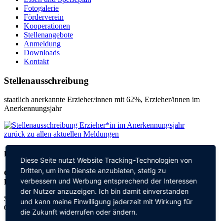
Fotogalerie
Förderverein
Kooperationen
Stellenangebote
Anmeldung
Downloads
Kontakt
Stellenausschreibung
staatlich anerkannte Erzieher/innen mit 62%, Erzieher/innen im
Anerkennungsjahr
zurück zu allen aktuellen Meldungen
Kontakt
Diese Seite nutzt Website Tracking-Technologien von
Dritten, um ihre Dienste anzubieten, stetig zu
Grundschule an der
verbessern und Werbung entsprechend der Interessen
Elisabeth-von-Thadden-Schule
der Nutzer anzuzeigen. Ich bin damit einverstanden
Steinhofweg 95
und kann meine Einwilligung jederzeit mit Wirkung für
69123 Heidelberg
die Zukunft widerrufen oder ändern.