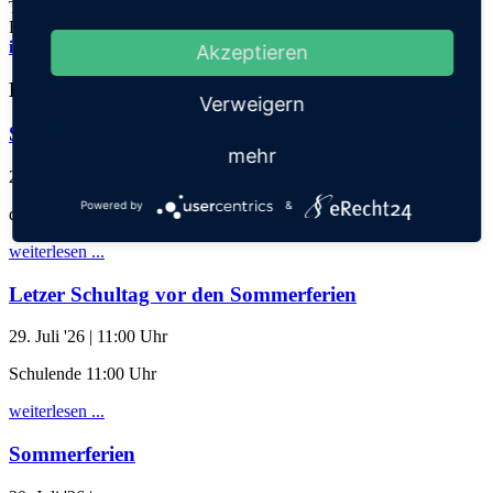
Tel.: 06221 73922-0
Fax: 06221 73922-11
info@thadden-grundschule.de
Akzeptieren
Kalender
Verweigern
Schuljahresabschlussgottesdienst
mehr
28. Juli '26
| 17:30 Uhr
Powered by
&
der Klassen 1-3 mit Eltern
weiterlesen ...
Letzer Schultag vor den Sommerferien
29. Juli '26
| 11:00 Uhr
Schulende 11:00 Uhr
weiterlesen ...
Sommerferien