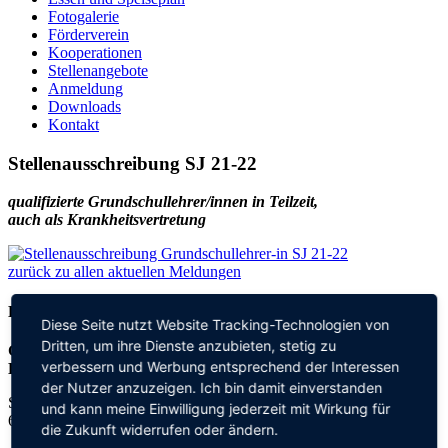
Fotogalerie
Förderverein
Kooperationen
Stellenangebote
Anmeldung
Downloads
Kontakt
Stellenausschreibung SJ 21-22
qualifizierte Grundschullehrer/innen in Teilzeit,
auch als Krankheitsvertretung
zurück zu allen aktuellen Meldungen
Kontakt
Diese Seite nutzt Website Tracking-Technologien von
Dritten, um ihre Dienste anzubieten, stetig zu
Grundschule an der
verbessern und Werbung entsprechend der Interessen
Elisabeth-von-Thadden-Schule
der Nutzer anzuzeigen. Ich bin damit einverstanden
Steinhofweg 95
und kann meine Einwilligung jederzeit mit Wirkung für
69123 Heidelberg
die Zukunft widerrufen oder ändern.