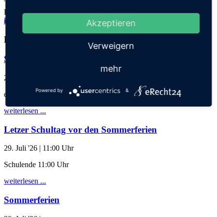
Tel.: 06221 73922-0
Fax: 06221 73922-11
info@thadden-grundschule.de
Akzeptieren
Kalender
Verweigern
Schuljahresabschlussgottesdienst
mehr
28. Juli '26
| 17:30 Uhr
Powered by
&
der Klassen 1-3 mit Eltern
weiterlesen ...
Letzer Schultag vor den Sommerferien
29. Juli '26
| 11:00 Uhr
Schulende 11:00 Uhr
weiterlesen ...
Sommerferien