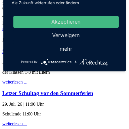
die Zukunft widerrufen oder ändern.
Steinhofweg 95
69123 Heidelberg
Tel.: 06221 73922-0
Akzeptieren
Fax: 06221 73922-11
info@thadden-grundschule.de
Verweigern
Kalender
mehr
Schuljahresabschlussgottesdienst
28. Juli '26
| 17:30 Uhr
Powered by
&
der Klassen 1-3 mit Eltern
weiterlesen ...
Letzer Schultag vor den Sommerferien
29. Juli '26
| 11:00 Uhr
Schulende 11:00 Uhr
weiterlesen ...