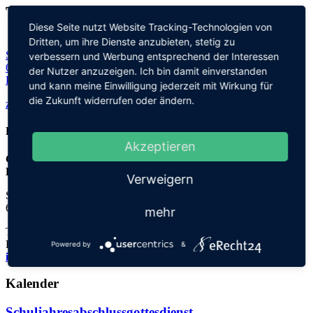
Thadden-Schule
Diese Seite nutzt Website Tracking-Technologien von
Dritten, um ihre Dienste anzubieten, stetig zu
Steinhofweg 95
verbessern und Werbung entsprechend der Interessen
69123 Heidelberg
der Nutzer anzuzeigen. Ich bin damit einverstanden
Planen Sie Ihre Route...
und kann meine Einwilligung jederzeit mit Wirkung für
die Zukunft widerrufen oder ändern.
zurück zu allen Terminen
Kontakt
Akzeptieren
Grundschule an der
Elisabeth-von-Thadden-Schule
Verweigern
Steinhofweg 95
69123 Heidelberg
mehr
Tel.: 06221 73922-0
Fax: 06221 73922-11
Powered by
&
info@thadden-grundschule.de
Kalender
Schuljahresabschlussgottesdienst