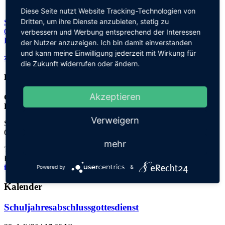
Diese Seite nutzt Website Tracking-Technologien von
Dritten, um ihre Dienste anzubieten, stetig zu
Steinhofweg 95
69123 Heidelberg
verbessern und Werbung entsprechend der Interessen
Planen Sie Ihre Route...
der Nutzer anzuzeigen. Ich bin damit einverstanden
und kann meine Einwilligung jederzeit mit Wirkung für
zurück zu allen Terminen
die Zukunft widerrufen oder ändern.
Kontakt
Akzeptieren
Grundschule an der
Elisabeth-von-Thadden-Schule
Verweigern
Steinhofweg 95
69123 Heidelberg
mehr
Tel.: 06221 73922-0
Fax: 06221 73922-11
info@thadden-grundschule.de
Powered by
&
Kalender
Schuljahresabschlussgottesdienst