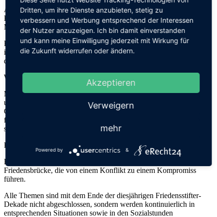
An jedem Tag in dieser Dekade erarbeiteten und entdeckten die
Dritten, um ihre Dienste anzubieten, stetig zu
Kinder ihrem Alter entsprechend und mit unterschiedlichen
verbessern und Werbung entsprechend der Interessen
Methoden folgende verschiedene Schwerpunkte:
der Nutzer anzuzeigen. Ich bin damit einverstanden
und kann meine Einwilligung jederzeit mit Wirkung für
Frieden: Was bedeutet für mich Frieden, welche Gefühle verbinde
die Zukunft widerrufen oder ändern.
ich mit einem gemeinsamen zufriedenen Miteinander, wie kann ich
das kreativ gestalten?
Wolf- und Giraffensprache:
Akzeptieren
Mit Handpuppen und Beispielgeschichten, die auch ins Rollenspiel
umgesetzt wurden, hat Herr Maaß in allen Klassen die
Verweigern
Giraffensprache und Wolfsprache den Kindern vorgestellt und sie
für die Unterschiede der beiden Sprach- und Handlungsstrategien
mehr
sensibilisiert.
Friedensbrücke:
Powered by
&
Ein weiterer Themenbereich waren die einzelnen Schritte der
Friedensbrücke, die von einem Konflikt zu einem Kompromiss
führen.
Alle Themen sind mit dem Ende der diesjährigen Friedensstifter-
Dekade nicht abgeschlossen, sondern werden kontinuierlich in
entsprechenden Situationen sowie in den Sozialstunden