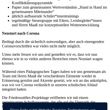
Konfliktklärungspyramide
Papier zum gemeinsamen Wertverständnis „Hand in Hand im
gemeinsamen Miteinander“
jährlich aufbauende Schüler*innentrainings
regelmäßige Steuergruppe mit Eltern, Lernbegleiter*innen
und Herrn Maaß zur konzeptionellen Weiterentwicklung
Neustart nach Corona
Bedingt durch die sicherlich notwendigen, aber auch einengenden
Coronavorschriften war vieles nicht mehr möglich.
Umso mehr freuen wir uns und genießen wir es, dass wir nun
ebenso wie in so vielen anderen Bereichen einen Neustart wagen
können.
Während eines Pädagogischen Tages haben wir uns gemeinsam als
Team mit Herrn Maaß die verschiedenen Elemente wieder in
Erinnerung gerufen und Akzente gesetzt, wie wir an das anknüpfen,
was wir vor Corona verlässlich in unseren schulischen Ablauf
integriert hatten.
Die Friedensstifter-Projekttage eröffneten wir mit einem
gemeinsamen Schulhaussegen, der alle auf die Thematik der
kommenden Woche einstimmte.
Diese Seite nutzt Website Tracking-Technologien von