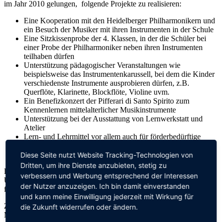
im Jahr 2010 gelungen, folgende Projekte zu realisieren:
Eine Kooperation mit den Heidelberger Philharmonikern und
ein Besuch der Musiker mit ihren Instrumenten in der Schule
Eine Sitzkissenprobe der 4. Klassen, in der die Schüler bei
einer Probe der Philharmoniker neben ihren Instrumenten
teilhaben dürfen
Unterstützung pädagogischer Veranstaltungen wie
beispielsweise das Instrumentenkarussell, bei dem die Kinder
verschiedenste Instrumente ausprobieren dürfen, z.B.
Querflöte, Klarinette, Blockflöte, Violine uvm.
Ein Benefizkonzert der Pifferari di Santo Spirito zum
Kennenlernen mittelalterlicher Musikinstrumente
Unterstützung bei der Ausstattung von Lernwerkstatt und
Atelier
Lern- und Lehrmittel vor allem auch für förderbedürftige
Kinder
Zuschüsse für Klassenfahrten
Diese Seite nutzt Website Tracking-Technologien von
Dritten, um ihre Dienste anzubieten, stetig zu
Dies können wir nur durch Mitgliedsbeiträge und tatkräftige
verbessern und Werbung entsprechend der Interessen
Unterstützung bei unseren Veranstaltungen bewerkstelligen. Wir
der Nutzer anzuzeigen. Ich bin damit einverstanden
freuen uns daher sehr über jedes neue Mitglied in unserem Verein!
und kann meine Einwilligung jederzeit mit Wirkung für
Zur Finanzierung unserer Aufgaben versuchen wir neben den
die Zukunft widerrufen oder ändern.
Mitgliedsbeiträgen, Einnahmen durch Spenden und Sponsoring zu