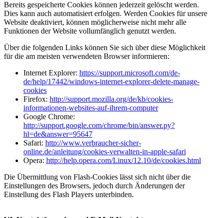
Bereits gespeicherte Cookies können jederzeit gelöscht werden.
Dies kann auch automatisiert erfolgen. Werden Cookies für unsere
Website deaktiviert, können möglicherweise nicht mehr alle
Funktionen der Website vollumfänglich genutzt werden.
Über die folgenden Links können Sie sich über diese Möglichkeit
für die am meisten verwendeten Browser informieren:
Internet Explorer:
https://support.microsoft.com/de-
de/help/17442/windows-internet-explorer-delete-manage-
cookies
Firefox:
http://support.mozilla.org/de/kb/cookies-
informationen-websites-auf-ihrem-computer
Google Chrome:
http://support.google.com/chrome/bin/answer.py?
hl=de&answer=95647
Safari:
http://www.verbraucher-sicher-
online.de/anleitung/cookies-verwalten-in-apple-safari
Opera:
http://help.opera.com/Linux/12.10/de/cookies.html
Die Übermittlung von Flash-Cookies lässt sich nicht über die
Einstellungen des Browsers, jedoch durch Änderungen der
Einstellung des Flash Players unterbinden.