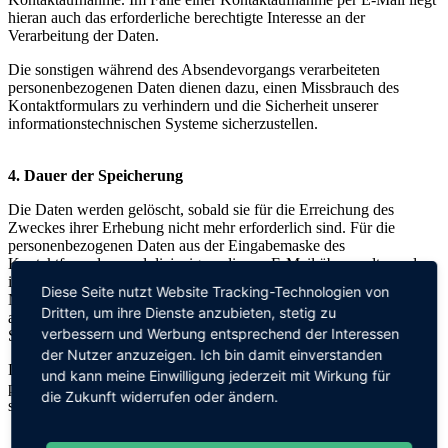
hieran auch das erforderliche berechtigte Interesse an der
Verarbeitung der Daten.
Die sonstigen während des Absendevorgangs verarbeiteten
personenbezogenen Daten dienen dazu, einen Missbrauch des
Kontaktformulars zu verhindern und die Sicherheit unserer
informationstechnischen Systeme sicherzustellen.
4. Dauer der Speicherung
Die Daten werden gelöscht, sobald sie für die Erreichung des
Zweckes ihrer Erhebung nicht mehr erforderlich sind. Für die
personenbezogenen Daten aus der Eingabemaske des
Kontaktformulars und diejenigen, die per E-Mail übersandt wurden,
ist dies dann der Fall, wenn die jeweilige Konversation mit dem
Diese Seite nutzt Website Tracking-Technologien von
Nutzer beendet ist. Beendet ist die Konversation dann, wenn sich
Dritten, um ihre Dienste anzubieten, stetig zu
aus den Umständen entnehmen lässt, dass der betroffene
verbessern und Werbung entsprechend der Interessen
Sachverhalt abschließend geklärt ist.
der Nutzer anzuzeigen. Ich bin damit einverstanden
Die während des Absendevorgangs zusätzlich erhobenen
und kann meine Einwilligung jederzeit mit Wirkung für
personenbezogenen Daten werden spätestens nach einer Frist von
die Zukunft widerrufen oder ändern.
sieben Tagen gelöscht.