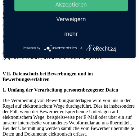
5. Widerspruchs- und Beseitigungsmöglichkeit
Akzeptieren
Der Nutzer hat jederzeit die Möglichkeit, seine Einwilligung zur
Verweigern
Verarbeitung der personenbezogenen Daten zu widerrufen. Nimmt
der Nutzer per E-Mail Kontakt mit uns auf, so kann er der
Speicherung seiner personenbezogenen Daten jederzeit
mehr
widersprechen. In einem solchen Fall kann die Konversation nicht
fortgeführt werden.
Powered by
&
Alle personenbezogenen Daten, die im Zuge der Kontaktaufnahme
gespeichert wurden, werden in diesem Fall gelöscht.
VII. Datenschutz bei Bewerbungen und im
Bewerbungsverfahren
1. Umfang der Verarbeitung personenbezogener Daten
Die Verarbeitung von Bewerbungsunterlagen wird von uns in der
Regel auf elektronischem Wege durchgeführt. Dies ist insbesondere
der Fall, wenn der Bewerber entsprechende Unterlagen auf
elektronischem Wege, beispielsweise per E-Mail oder über ein auf
unserer Internetseite vorhandenes Webformular an uns übermittelt.
Bei der Übermittlung werden sämtliche vom Bewerber übermittelte
Daten und Dokumente elektronisch erfasst.