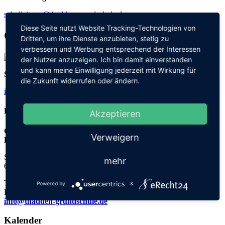
schulleitung@thadden-grundschule.de
Diese Seite nutzt Website Tracking-Technologien von
Christiane Zimmermann
Dritten, um ihre Dienste anzubieten, stetig zu
verbessern und Werbung entsprechend der Interessen
der Nutzer anzuzeigen. Ich bin damit einverstanden
und kann meine Einwilligung jederzeit mit Wirkung für
Sekretariat / Verwaltung
die Zukunft widerrufen oder ändern.
info@thadden-grundschule.de
Kontakt
Akzeptieren
Grundschule an der
Verweigern
Elisabeth-von-Thadden-Schule
Steinhofweg 95
mehr
69123 Heidelberg
Tel.: 06221 73922-0
Powered by
&
Fax: 06221 73922-11
info@thadden-grundschule.de
Kalender