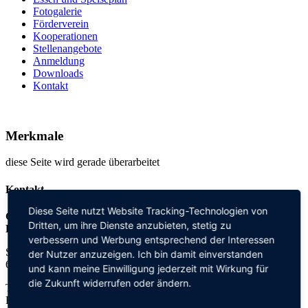
Fotogalerie
Förderverein
Kooperationen
Stellenangebote
Anmeldung
Downloads
Kontakt
Merkmale
diese Seite wird gerade überarbeitet
Kontakt
Diese Seite nutzt Website Tracking-Technologien von
Grundschule an der
Dritten, um ihre Dienste anzubieten, stetig zu
Elisabeth-von-Thadden-Schule
verbessern und Werbung entsprechend der Interessen
Steinhofweg 95
der Nutzer anzuzeigen. Ich bin damit einverstanden
69123 Heidelberg
und kann meine Einwilligung jederzeit mit Wirkung für
die Zukunft widerrufen oder ändern.
Tel.: 06221 73922-0
Fax: 06221 73922-11