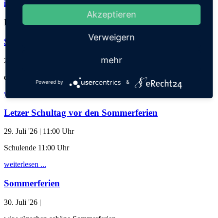
info@thadden-grundschule.de
Akzeptieren
Kalender
Verweigern
Schuljahresabschlussgottesdienst
mehr
28. Juli '26
| 17:30 Uhr
der Klassen 1-3 mit Eltern
Powered by
&
weiterlesen ...
Letzer Schultag vor den Sommerferien
29. Juli '26
| 11:00 Uhr
Schulende 11:00 Uhr
weiterlesen ...
Sommerferien
30. Juli '26
|