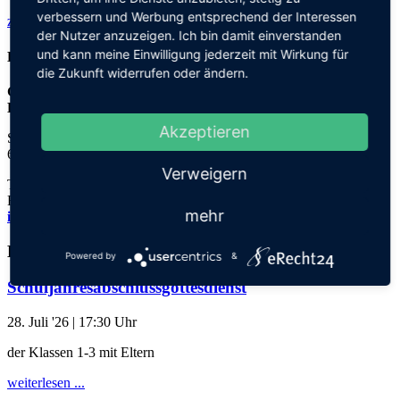
verbessern und Werbung entsprechend der Interessen
zurück zu allen aktuellen Meldungen
der Nutzer anzuzeigen. Ich bin damit einverstanden
und kann meine Einwilligung jederzeit mit Wirkung für
Kontakt
die Zukunft widerrufen oder ändern.
Grundschule an der
Elisabeth-von-Thadden-Schule
Akzeptieren
Steinhofweg 95
69123 Heidelberg
Verweigern
Tel.: 06221 73922-0
Fax: 06221 73922-11
mehr
info@thadden-grundschule.de
Kalender
Powered by
&
Schuljahresabschlussgottesdienst
28. Juli '26
| 17:30 Uhr
der Klassen 1-3 mit Eltern
weiterlesen ...