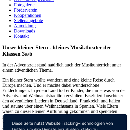
Fotogalerie
Förderverein
Kooperationen
Stellenangebote
Anmeldung
Downloads
Kontakt
Unser kleiner Stern - kleines Musiktheater der
Klassen 3a/b
In der Adventszeit stand natürlich auch der Musikunterricht unter
einem adventlichen Thema.
Ein kleiner Stern wollte wandern und eine kleine Reise durch
Europa machen. Und er machte dabei wunderschöne
Entdeckungen. In jedem Land traf er Kinder, die ihm etwas von der
Advents- und Weihnachtstradition erzählten. Fasziniert lauschte er
den adventlichen Liedern in Deutschland, Frankreich und Italien
und staunte über einen Weihnachtstanz in Spanien. Viele Eltern
waren zu dieser kleinen Aufführung gekommen und spendeten
großen Beifall. Mit einem gemeinsamen Adventslied
verabschiedeten sich alle in ein gesegnetes zweites
Diese Seite nutzt Website Tracking-Technologien von
Adventswochenende.
Dritten, um ihre Dienste anzubieten, stetig zu