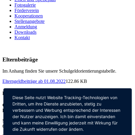
Fotogalerie
Förderverein
Kooperationen
Stellenangebote
Anmeldung
Downloads
Kontakt
Elternbeiträge
Im Anhang finden Sie unsere Schulgeldorientierungstabelle.
Elterngeldbeiträge ab 01.08.2022
122.86 KB
Kontakt
Diese Seite nutzt Website Tracking-Technologien von
Dritten, um ihre Dienste anzubieten, stetig zu
Grundschule an der
verbessern und Werbung entsprechend der Interessen
Elisabeth-von-Thadden-Schule
der Nutzer anzuzeigen. Ich bin damit einverstanden
Steinhofweg 95
und kann meine Einwilligung jederzeit mit Wirkung für
69123 Heidelberg
die Zukunft widerrufen oder ändern.