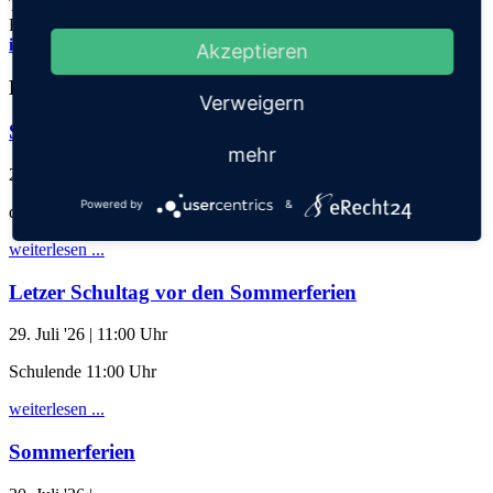
Tel.: 06221 73922-0
Fax: 06221 73922-11
info@thadden-grundschule.de
Akzeptieren
Kalender
Verweigern
Schuljahresabschlussgottesdienst
mehr
28. Juli '26
| 17:30 Uhr
Powered by
&
der Klassen 1-3 mit Eltern
weiterlesen ...
Letzer Schultag vor den Sommerferien
29. Juli '26
| 11:00 Uhr
Schulende 11:00 Uhr
weiterlesen ...
Sommerferien