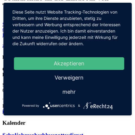
Thadden-Schule
Diese Seite nutzt Website Tracking-Technologien von
Dritten, um ihre Dienste anzubieten, stetig zu
Steinhofweg 95
verbessern und Werbung entsprechend der Interessen
69123 Heidelberg
der Nutzer anzuzeigen. Ich bin damit einverstanden
Planen Sie Ihre Route...
und kann meine Einwilligung jederzeit mit Wirkung für
die Zukunft widerrufen oder ändern.
zurück zu allen Terminen
Kontakt
Akzeptieren
Grundschule an der
Elisabeth-von-Thadden-Schule
Verweigern
Steinhofweg 95
69123 Heidelberg
mehr
Tel.: 06221 73922-0
Fax: 06221 73922-11
Powered by
&
info@thadden-grundschule.de
Kalender