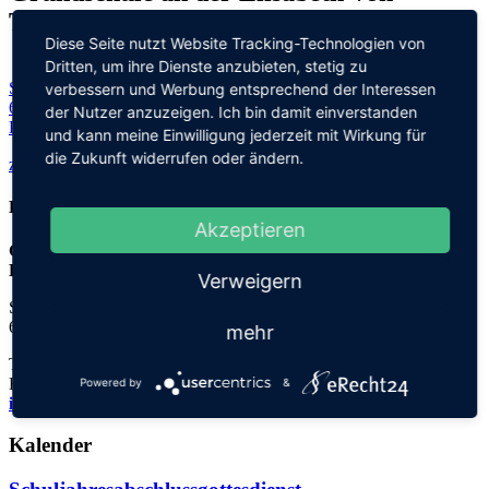
Thadden-Schule
Diese Seite nutzt Website Tracking-Technologien von
Dritten, um ihre Dienste anzubieten, stetig zu
Steinhofweg 95
verbessern und Werbung entsprechend der Interessen
69123 Heidelberg
der Nutzer anzuzeigen. Ich bin damit einverstanden
Planen Sie Ihre Route...
und kann meine Einwilligung jederzeit mit Wirkung für
die Zukunft widerrufen oder ändern.
zurück zu allen Terminen
Kontakt
Akzeptieren
Grundschule an der
Elisabeth-von-Thadden-Schule
Verweigern
Steinhofweg 95
69123 Heidelberg
mehr
Tel.: 06221 73922-0
Fax: 06221 73922-11
Powered by
&
info@thadden-grundschule.de
Kalender