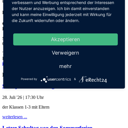
und bietet Chancen für einen Nachteilausgleich.
verbessern und Werbung entsprechend der Interessen
der Nutzer anzuzeigen. Ich bin damit einverstanden
Kontakt
und kann meine Einwilligung jederzeit mit Wirkung für
die Zukunft widerrufen oder ändern.
Grundschule an der
Elisabeth-von-Thadden-Schule
Steinhofweg 95
Akzeptieren
69123 Heidelberg
Verweigern
Tel.: 06221 73922-0
Fax: 06221 73922-11
info@thadden-grundschule.de
mehr
Kalender
Powered by
&
Schuljahresabschlussgottesdienst
28. Juli '26
| 17:30 Uhr
der Klassen 1-3 mit Eltern
weiterlesen ...
Letzer Schultag vor den Sommerferien