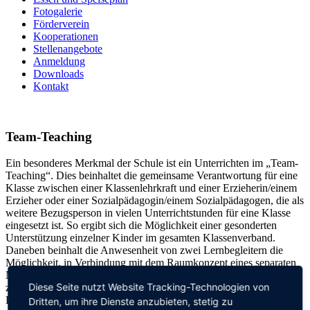
Fotogalerie
Förderverein
Kooperationen
Stellenangebote
Anmeldung
Downloads
Kontakt
Team-Teaching
Ein besonderes Merkmal der Schule ist ein Unterrichten im „Team-
Teaching“. Dies beinhaltet die gemeinsame Verantwortung für eine
Klasse zwischen einer Klassenlehrkraft und einer Erzieherin/einem
Erzieher oder einer Sozialpädagogin/einem Sozialpädagogen, die als
weitere Bezugsperson in vielen Unterrichtstunden für eine Klasse
eingesetzt ist. So ergibt sich die Möglichkeit einer gesonderten
Unterstützung einzelner Kinder im gesamten Klassenverband.
Daneben beinhalt die Anwesenheit von zwei Lernbegleitern die
Möglichkeit, in Verbindung mit dem Raumkonzept eines separaten
Nebenraumes in jedem Klassenzimmer die Kinder in zwei Gruppen
Diese Seite nutzt Website Tracking-Technologien von
zu teilen bzw. einzelne Schülerinnen und Schüler gezielt zu fördern.
Dies trägt zu einer individuelleren Lernentwicklung der Kinder bei
Dritten, um ihre Dienste anzubieten, stetig zu