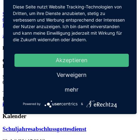
Diese Seite nutzt Website Tracking-Technologien von
Dritten, um ihre Dienste anzubieten, stetig zu
Steinhofweg 95
69123 Heidelberg
verbessern und Werbung entsprechend der Interessen
Planen Sie Ihre Route...
der Nutzer anzuzeigen. Ich bin damit einverstanden
und kann meine Einwilligung jederzeit mit Wirkung für
zurück zu allen Terminen
die Zukunft widerrufen oder ändern.
Kontakt
Akzeptieren
Grundschule an der
Elisabeth-von-Thadden-Schule
Verweigern
Steinhofweg 95
69123 Heidelberg
mehr
Tel.: 06221 73922-0
Fax: 06221 73922-11
info@thadden-grundschule.de
Powered by
&
Kalender
Schuljahresabschlussgottesdienst