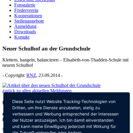
Fotogalerie
Förderverein
Kooperationen
Stellenangebote
Anmeldung
Downloads
Kontakt
Neuer Schulhof an der Grundschule
Klettern, hangeln, balancieren – Elisabeth-von-Thadden-Schule mit
neuem Schulhof
- Copyright:
RNZ
, 23.09.2014 -
zurück zu allen aktuellen Meldungen
Diese Seite nutzt Website Tracking-Technologien von
Kontakt
Dritten, um ihre Dienste anzubieten, stetig zu
verbessern und Werbung entsprechend der Interessen
Grundschule an der
Elisabeth-von-Thadden-Schule
der Nutzer anzuzeigen. Ich bin damit einverstanden
und kann meine Einwilligung jederzeit mit Wirkung für
Steinhofweg 95
die Zukunft widerrufen oder ändern.