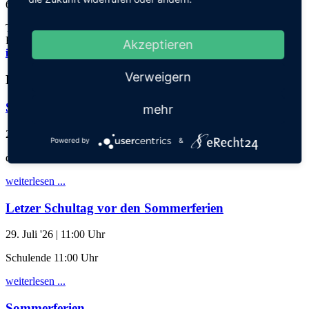
69123 Heidelberg
Tel.: 06221 73922-0
Fax: 06221 73922-11
Akzeptieren
info@thadden-grundschule.de
Verweigern
Kalender
Schuljahresabschlussgottesdienst
mehr
28. Juli '26
| 17:30 Uhr
Powered by
&
der Klassen 1-3 mit Eltern
weiterlesen ...
Letzer Schultag vor den Sommerferien
29. Juli '26
| 11:00 Uhr
Schulende 11:00 Uhr
weiterlesen ...
Sommerferien