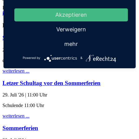
Tel.: 06221 73922-0
Fax: 06221 73922-11
info@thadden-grundschule.de
Akzeptieren
Kalender
Verweigern
Schuljahresabschlussgottesdienst
mehr
28. Juli '26
| 17:30 Uhr
Powered by
&
der Klassen 1-3 mit Eltern
weiterlesen ...
Letzer Schultag vor den Sommerferien
29. Juli '26
| 11:00 Uhr
Schulende 11:00 Uhr
weiterlesen ...
Sommerferien