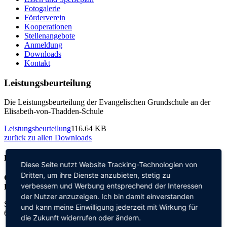
Fotogalerie
Förderverein
Kooperationen
Stellenangebote
Anmeldung
Downloads
Kontakt
Leistungsbeurteilung
Die Leistungsbeurteilung der Evangelischen Grundschule an der
Elisabeth-von-Thadden-Schule
Leistungsbeurteilung
116.64 KB
zurück zu allen Downloads
Kontakt
Diese Seite nutzt Website Tracking-Technologien von
Dritten, um ihre Dienste anzubieten, stetig zu
Grundschule an der
verbessern und Werbung entsprechend der Interessen
Elisabeth-von-Thadden-Schule
der Nutzer anzuzeigen. Ich bin damit einverstanden
Steinhofweg 95
und kann meine Einwilligung jederzeit mit Wirkung für
69123 Heidelberg
die Zukunft widerrufen oder ändern.