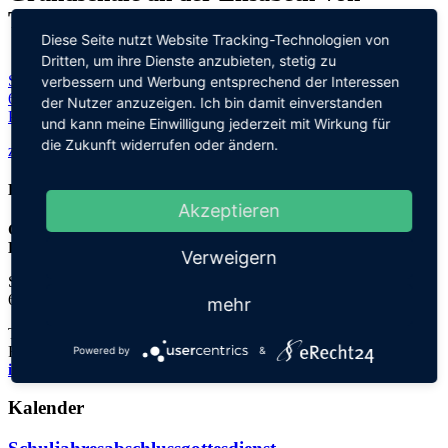
Thadden-Schule
Diese Seite nutzt Website Tracking-Technologien von
Dritten, um ihre Dienste anzubieten, stetig zu
Steinhofweg 95
verbessern und Werbung entsprechend der Interessen
69123 Heidelberg
der Nutzer anzuzeigen. Ich bin damit einverstanden
Planen Sie Ihre Route...
und kann meine Einwilligung jederzeit mit Wirkung für
die Zukunft widerrufen oder ändern.
zurück zu allen Terminen
Kontakt
Akzeptieren
Grundschule an der
Elisabeth-von-Thadden-Schule
Verweigern
Steinhofweg 95
69123 Heidelberg
mehr
Tel.: 06221 73922-0
Fax: 06221 73922-11
Powered by
&
info@thadden-grundschule.de
Kalender