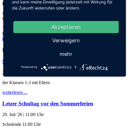
und kann meine Einwilligung jederzeit mit Wirkung für
Elisabeth-von-Thadden-Schule
die Zukunft widerrufen oder ändern.
Steinhofweg 95
69123 Heidelberg
Akzeptieren
Tel.: 06221 73922-0
Fax: 06221 73922-11
info@thadden-grundschule.de
Verweigern
Kalender
mehr
Schuljahresabschlussgottesdienst
Powered by
&
28. Juli '26
| 17:30 Uhr
der Klassen 1-3 mit Eltern
weiterlesen ...
Letzer Schultag vor den Sommerferien
29. Juli '26
| 11:00 Uhr
Schulende 11:00 Uhr