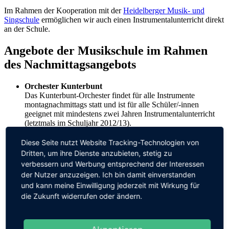
Im Rahmen der Kooperation mit der
Heidelberger Musik- und
Singschule
ermöglichen wir auch einen Instrumentalunterricht direkt
an der Schule.
Angebote der Musikschule im Rahmen
des Nachmittagsangebots
Orchester Kunterbunt
Das Kunterbunt-Orchester findet für alle Instrumente
montagnachmittags statt und ist für alle Schüler/-innen
geeignet mit mindestens zwei Jahren Instrumentalunterricht
(letztmals im Schuljahr 2012/13).
Streichorchester
Ab dem Schuljahr 2013/14 ist die Einführung eines
Diese Seite nutzt Website Tracking-Technologien von
Streichorchesters (Liederorchester) anstatt des Orchesters
Dritten, um ihre Dienste anzubieten, stetig zu
Kunterbunt geplant. Der Termin wäre voraussichtlich
verbessern und Werbung entsprechend der Interessen
Freitagnachmittag um 16.45 Uhr.
der Nutzer anzuzeigen. Ich bin damit einverstanden
Blockflötenspielkreis
und kann meine Einwilligung jederzeit mit Wirkung für
Bei regelmäßiger Teilnahme von mindestens fünf Schüler/-
die Zukunft widerrufen oder ändern.
innen kann ein Ensemble mittwochs um 16.45 Uhr
stattfinden. Alle Orchester und Ensembleangebote sind für
Schüler/-innen der Grundschule an der Elisabeth-von-
Thadden-Schule gebührenfrei. Die Einteilung erfolgt über die