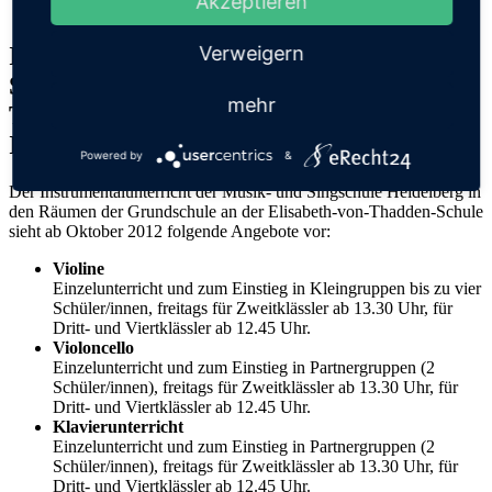
Akzeptieren
Musik- und Singschule Heidelberg
.
Instrumentalunterricht der Musik- und
Verweigern
Singschule in den Räumlichkeiten der
mehr
Thadden-Grundschule und
Instrumentenkunde
Powered by
&
Der Instrumentalunterricht der Musik- und Singschule Heidelberg in
den Räumen der Grundschule an der Elisabeth-von-Thadden-Schule
sieht ab Oktober 2012 folgende Angebote vor:
Violine
Einzelunterricht und zum Einstieg in Kleingruppen bis zu vier
Schüler/innen, freitags für Zweitklässler ab 13.30 Uhr, für
Dritt- und Viertklässler ab 12.45 Uhr.
Violoncello
Einzelunterricht und zum Einstieg in Partnergruppen (2
Schüler/innen), freitags für Zweitklässler ab 13.30 Uhr, für
Dritt- und Viertklässler ab 12.45 Uhr.
Klavierunterricht
Einzelunterricht und zum Einstieg in Partnergruppen (2
Schüler/innen), freitags für Zweitklässler ab 13.30 Uhr, für
Dritt- und Viertklässler ab 12.45 Uhr.