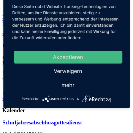
Diese Seite nutzt Website Tracking-Technologien von
Dritten, um ihre Dienste anzubieten, stetig zu
Steinhofweg 95
69123 Heidelberg
verbessern und Werbung entsprechend der Interessen
Planen Sie Ihre Route...
der Nutzer anzuzeigen. Ich bin damit einverstanden
und kann meine Einwilligung jederzeit mit Wirkung für
zurück zu allen Terminen
die Zukunft widerrufen oder ändern.
Kontakt
Akzeptieren
Grundschule an der
Elisabeth-von-Thadden-Schule
Verweigern
Steinhofweg 95
69123 Heidelberg
mehr
Tel.: 06221 73922-0
Fax: 06221 73922-11
info@thadden-grundschule.de
Powered by
&
Kalender
Schuljahresabschlussgottesdienst